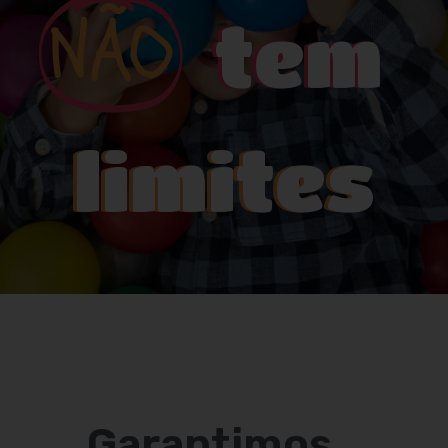
NÃO
tem
limites
alegri
arantimos