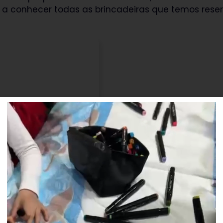
a a conhecer todas as brincadeiras que temos reser
io