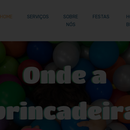
HOME
SERVIÇOS
SOBRE
FESTAS
H
NÓS
B
Onde a
brincadeir