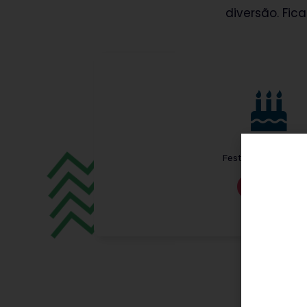
diversão. Fic
Festas de aniversár
Saber mais