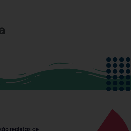
a
são repletas de