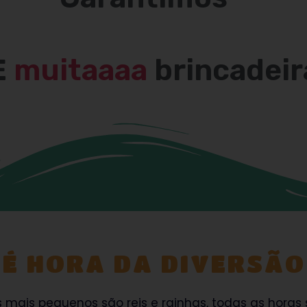
E
muitaaaa
brincadeir
É HORA DA DIVERSÃO
s mais pequenos são reis e rainhas, todas as horas 